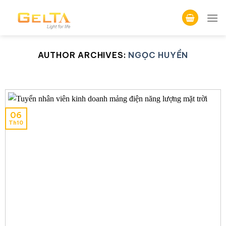
Skip
to
content
AUTHOR ARCHIVES:
NGỌC HUYỀN
06
Th10