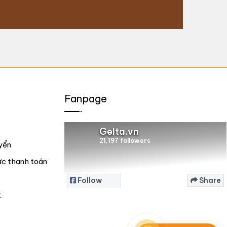
Bến tà
Fanpage
Gelta.vn
21,197 followers
yển
ức thanh toán
Follow
Share
Page
t