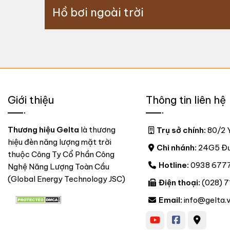
Hồ bơi ngoài trời
Giới thiệu
Thông tin liên hệ
Thương hiệu Gelta
là thương
Trụ sở chính:
80/2 Y
hiệu đèn năng lượng mặt trời
Chi nhánh:
24G5 Đườ
thuộc Công Ty Cổ Phần Công
Hotline:
0938 677
Nghệ Năng Lượng Toàn Cầu
(Global Energy Technology JSC)
Điện thoại:
(028) 7
Email:
info@gelta.