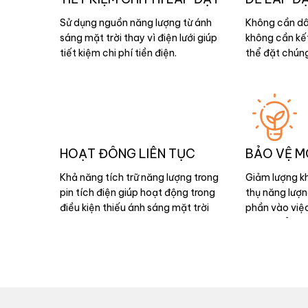
Sử dụng nguồn năng lượng từ ánh
Không cần dâ
sáng mặt trời thay vì điện lưới giúp
không cần kết 
tiết kiệm chi phí tiền điện.
thể đặt chúng
nào có ánh sá
sạc vào ban 
khi trời tối.
HOẠT ĐÔNG LIÊN TỤC
BẢO VỆ M
Khả năng tích trữ năng lượng trong
Giảm lượng kh
pin tích điện giúp hoạt động trong
thụ năng lượ
điều kiện thiếu ánh sáng mặt trời
phần vào việ
giúp đảm bảo ánh sáng liên tục và
giảm thiểu hi
không bị gián đoạn.
toàn cầu và b