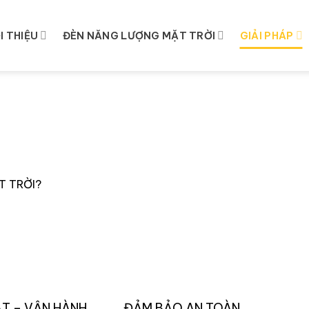
 đã và đang trở bên
trời không chỉ giúp
I THIỆU
ĐÈN NĂNG LƯỢNG MẶT TRỜI
GIẢI PHÁP
là một khoản đầu tư
ng, người dân Việt
 pháp sử dụng năng
gần gũi nhất là đèn
dụng đèn năng lượng
T TRỜI?
ẶT – VẬN HÀNH
ĐẢM BẢO AN TOÀN