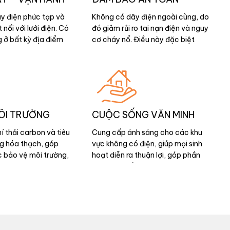
y điện phức tạp và
Không có dây điện ngoài cùng, do
nối với lưới điện. Có
đó giảm rủi ro tai nạn điện và nguy
 ở bất kỳ địa điểm
cơ cháy nổ. Điều này đặc biệt
ng mặt trời, tự động
quan trọng khi sử dụng đèn ngoài
ngày và tự động bật
trời hoặc trong các khu vực có trẻ
em.
ÔI TRƯỜNG
CUỘC SỐNG VĂN MINH
í thải carbon và tiêu
Cung cấp ánh sáng cho các khu
ng hóa thạch, góp
vực không có điện, giúp mọi sinh
c bảo vệ môi trường,
hoạt diễn ra thuận lợi, góp phần
ện tượng nóng lên
tạo cuộc sống văn minh – hiện đại.
iến đổi khí hậu.