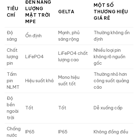
ĐÈN NĂNG
MỘT SỐ
TIÊU
LƯỢNG
GELTA
THƯƠNG HIỆU
CHÍ
MẶT TRỜI
GIÁ RẺ
MPE
Độ
Mạnh, phủ
Thường không ổn
Ổn định
sáng
sáng rộng
định
Chất
Nhiều loại pin
LiFePO4 chất
lượng
LiFePO4
không rõ nguồn
lượng cao
pin
gốc
Tấm
Thường nhỏ hơn
Mono hiệu
pin
Hiệu suất khá
công suất quảng
suất tốt
NLMT
cáo
Độ
bền
Tốt
Tốt
Dễ xuống cấp
ngoài
trời
Chống
IP65
IP65
Không đồng đều
nước