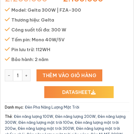
dựa trên
gốc
hiện
đánh giá
Model: Gelta 300W | FZA-300
là:
tại
2.250.000 ₫.
là:
Thương hiệu: Gelta
2.150
Công suất tối đa: 300 W
Tấm pin: Mono 40W/5V
Pin lưu trữ: 112WH
Bảo hành: 2 năm
Đèn Pha Năng Lượng Mặt Trời Gelta - FZA300 số lượng
THÊM VÀO GIỎ HÀNG
DATASHEET
Danh mục:
Đèn Pha Năng Lượng Mặt Trời
Thẻ:
Đèn năng lượng 100W
,
Đèn năng lượng 200W
,
Đèn năng lượng
300W
,
Đèn năng lượng mặt trời 100w
,
Đèn năng lượng mặt trời
200w
,
Đèn năng lượng mặt trời 300W
,
Đèn năng lượng mặt trời