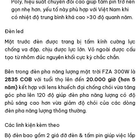
Poly, hiệu suất chuyển đổi cao giúp tấm pin trở nên
gọn nhẹ hơn, yếu tố này phù hợp với Việt Nam khi
có nhiệt độ trung bình khá cao >30 độ quanh năm.
Đèn led
Mặt trước đèn được trang bị tấm kính cường lực
chống va đập, chịu được lực lớn. Vỏ ngoài được cấu
tạo từ nhôm đúc nguyên khối cực kỳ chắc chắn.
Bên trong đèn pha năng lượng mặt trời FZA 300W là
2835 COB
với tuổi thọ lên đến
20.000 giờ (hơn 5
năm)
kết hợp với lens khuếch đại chống chói vừa tăng
góc pha lên 120 độ giúp đèn pha năng lượng có độ
phủ sáng cao hơn vừa giảm độ chói của các dòng
đèn pha năng lượng thông thường.
Các linh kiện kèm theo
Bộ đèn bao gồm 2 giá đỡ đèn & tấm pin giúp việc lắp