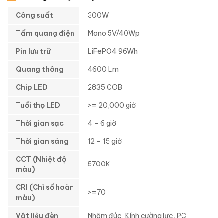
Công suất
300W
Tấm quang điện
Mono 5V/40Wp
Pin lưu trữ
LiFePO4 96Wh
Quang thông
4600 Lm
Chip LED
2835 COB
Tuổi thọ LED
>= 20,000 giờ
Thời gian sạc
4 – 6 giờ
Thời gian sáng
12 – 15 giờ
CCT (Nhiệt độ
5700K
màu)
CRI (Chỉ số hoàn
>=70
màu)
Vật liệu đèn
Nhôm đúc, Kính cường lực, PC