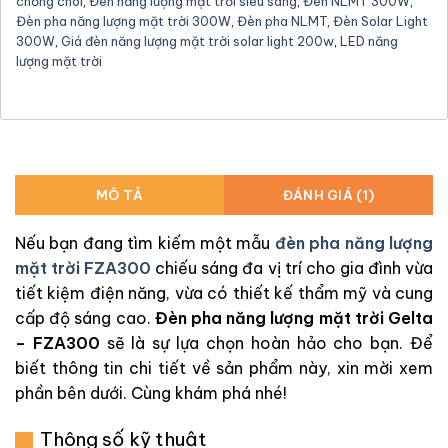
chống chói
,
Đèn năng lượng mặt trời siêu sáng
,
Đèn NLMT 300W
,
Đèn pha năng lượng mặt trời 300W
,
Đèn pha NLMT
,
Đèn Solar Light
300W
,
Giá đèn năng lượng mặt trời solar light 200w
,
LED năng
lượng mặt trời
MÔ TẢ
ĐÁNH GIÁ (1)
Nếu bạn đang tìm kiếm một mẫu
đèn pha năng lượng
mặt trời FZA300
chiếu sáng đa vị trí cho gia đình vừa
tiết kiệm điện năng, vừa có thiết kế thẩm mỹ và cung
cấp độ sáng cao.
Đèn pha năng lượng mặt trời Gelta
– FZA300
sẽ là sự lựa chọn hoàn hảo cho bạn. Để
biết thông tin chi tiết về sản phẩm này, xin mời xem
phần bên dưới. Cùng khám phá nhé!
Thông số kỹ thuật