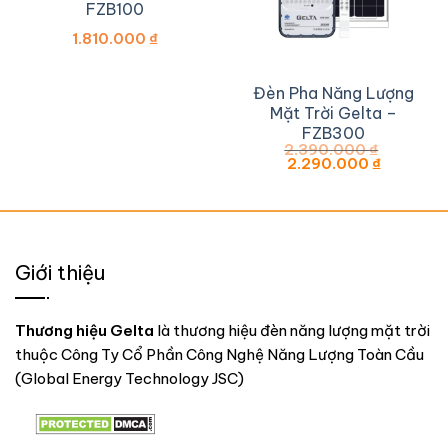
FZB100
1.810.000
₫
Đèn Pha Năng Lượng
Mặt Trời Gelta –
FZB300
2.390.000
₫
Giá
Giá
2.290.000
₫
gốc
hiện
là:
tại
2.390.000 ₫.
là:
2.290.0
Giới thiệu
Thương hiệu Gelta
là thương hiệu đèn năng lượng mặt trời
thuộc Công Ty Cổ Phần Công Nghệ Năng Lượng Toàn Cầu
(Global Energy Technology JSC)