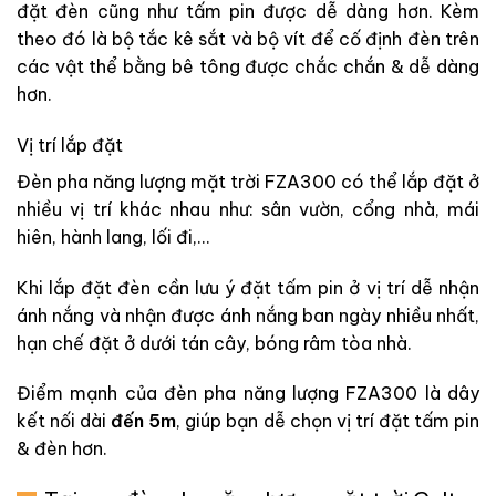
đặt đèn cũng như tấm pin được dễ dàng hơn. Kèm
theo đó là bộ tắc kê sắt và bộ vít để cố định đèn trên
các vật thể bằng bê tông được chắc chắn & dễ dàng
hơn.
Vị trí lắp đặt
Đèn pha năng lượng mặt trời FZA300 có thể lắp đặt ở
nhiều vị trí khác nhau như: sân vườn, cổng nhà, mái
hiên, hành lang, lối đi,…
Khi lắp đặt đèn cần lưu ý đặt tấm pin ở vị trí dễ nhận
ánh nắng và nhận được ánh nắng ban ngày nhiều nhất,
hạn chế đặt ở dưới tán cây, bóng râm tòa nhà.
Điểm mạnh của đèn pha năng lượng FZA300 là dây
kết nối dài
đến 5m
, giúp bạn dễ chọn vị trí đặt tấm pin
& đèn hơn.