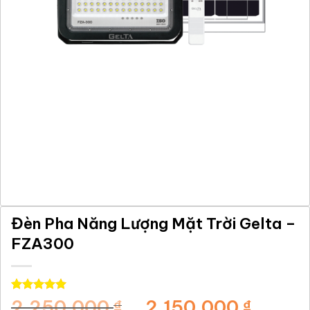
Đèn Pha Năng Lượng Mặt Trời Gelta –
FZA300
5.00
1
trên 5
Giá
Giá
2.250.000
2.150.000
₫
₫